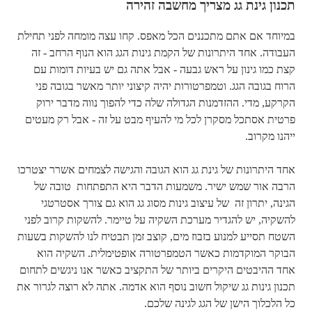
תכנון גינת גג מצריך מחשבה זהירה
במיוחד אם אתם מתכננים הכל מאפס. קחו עצה מומחה לפני תחילת
העבודה. אחד היתרונות של הקמת גינות הגג הוא הנוף הרחב - זה
קצת כמו גינון על ראש גבעה - אבל אתה גם יש בעיות דומות עם
הרוח בגובה הגג. וטמפרטורות יהיה קיצוני יותר מאשר בגובה פני
הקרקע, מדי. ההזדמנות הגדולה שלה כדי להפוך נווה מדבר ירוק
פרטית אסתכל מסקרן לכל מי להעיף מבט על זה - אבל רק מעטים
ייהנו מקרוב.
אחד היתרונות של גינת גג הוא הגובה והגישה לצמחים אשרר יצטרכו
הרבה אור שמש ישיר. משמעות הדבר היא התפתחות טובה של
הגינה, יתרון זה של עיצוב גינות מסוג גג הוא גם צורך אסטרטגי
להשקיה, יש להגדיר מערכת השקיה על טיימר. להשקות קרוב לפני
השטח תסייע למנוע בזבוז מים, קוצב זמן תבטיח לנו להשקות בשעות
הבוקר המוקדמות כאשר הטמפרטורה אופטימלית. השקיה הוא
אחד ההיבטים היקרים ביותר של התקציב כאשר אנו ניגשים לתחום
תכנון גינות גג שיקול חשוב נוסף הוא אדמה. אתה לא רוצה לגרור את
כל הלכלוך הישן של הגג לגינה שלכם.