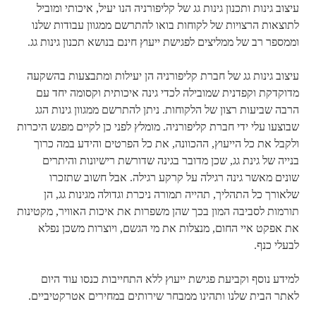
עיצוב גינות ותכנון גינות גג של קליפורניה הנו יעיל, איכותי ומוביל
לתוצאות הרצויות של לקוחות בואו להתרשם ממגוון עבודות שלנו
וממספר רב של ממליצים לפגישת ייעוץ חינם בנושא תכנון גינות גג.
עיצוב גינות גג של חברת קליפורניה הן יעילות ומתבצעות בהשקעה
מדוקדקת וקפדנית שמובילה לכדי גינה איכותית וקסומה יחד עם
הרבה שביעות רצון של הלקוחות. ניתן להתרשם ממגוון גינות הגג
שבוצעו עלי ידי חברת קליפורניה. מומלץ לפני כן לקיים מפגש היכרות
ולקבל את כל הייעוץ, ההכוונה, את כל הפרטים והידע במה כרוך
בנייה של גינת גג, שכן מדובר בגינה שדורשת רישיונות והיתרים
שונים מאשר גינה רגילה על קרקע רגילה. אבל חשוב שתזכרו
שלאורך כל התהליך, תהייה תמורה ניכרת וגדולה מגינות גג, הן
תורמות לסביבה המון בכך שהן משפרות את איכות האוויר, מקטינות
את אפקט איי החום, מנצלות את מי הגשם, ויוצרות משכן נפלא
לבעלי כנף.
למידע נוסף וקביעת פגישת ייעוץ ללא התחייבות כנסו עוד היום
לאתר הבית שלנו ותהינו ממבחר שירותים במחירים אטרקטיביים.