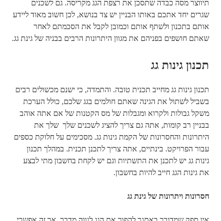
תיווצר מסה כבדה שתסכן את רצפת הגג מקריסה. גם לשכנים
שגרים יחד אתכם באותו הבניין יש צד בנושא, לכן חשוב מאוד ליידע
אותם בתכנון ולשתף אותם וכמובן לקבל את הסכמתם לאחר
שאתם חושפים בפניהם את מגוון היתרונות הרבים בבניה של גינת גג.
תכנון גינות גג
תכנון גינות גג מחייב תכנית טובה. והתמדה, כי ישנם מכשולים רבים
בשביל לשתול את הגינה שאתם חולמים בגג שלכם, כולל הערכת
משקל גבולות ולקרוא ומגבלות של מס הקטנות של אם אתה אוהב
בבניין רב קומות, אתה גם צריך להציג לשכנים שלך שלך את
היתרונות והחסרונות של הקמת גינות גג. מסכימים על חלוקת כספים
עבור הפרויקט. בינתיים, אתה צריך לתכנן תכנית. במהלך תכנון
גינות גג יש לתכנן את התשתיות וגם יש לקחת בחשבון מתי לבצע
את גינות הגג חייב להיות בחשבון.
חסרונות ויתרונות של גינת גג
אין ספק שמדובר באתגר להפוך את הגג לנווה מדבר, אך זה אפשרי.