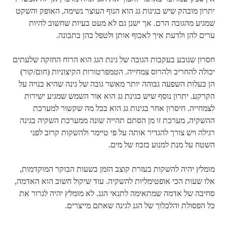
יתרון מובהק שיש בגינות גג הוא הנוף העוצר נשימה, האופק והשקט
שמגיע מהגובה הרם. אך ישנן גם לא מעט בעיות שחשוב להיות
ערים להן ולדעת איך לאכוף אותן ולטפל בהן בתבונה.
חסרון שנובע בעקבות הגובה של גינת הגג הוא הרוח החזקה שלעתים
יכולה להחריב ולהרוס צמחייה. הטמפרטורות הקיצוניות (חום/קור)
הן בעלות השפעה גבוהה יותר מאשר גובה של גינה שהיא בנויה על
הקרקע. יתרון נוסף שיש בגינת גג הוא אור השמש שמגיע ישירות
לצמחייה. חיסרון אחר בגינות גג הוא בכל מה שקשור למערכת
ההשקיה, מערכת זו מן הסתם תהייה שונה ממערכת השקיה בגינה
רגילה ויש צורך להגדיר אותה על פי טיימר ולהשקות קרוב לפני
השטח על מנת למנוע בזבוז של מים.
מומלץ יהיה להשקות בעזרת קוצב הזמן בשעות הבוקר המוקדמות,
אלו שעות הכי אופטימליות להשקיה. עוד שיקול חשוב הוא האדמה,
סחיבה של אדמה שמתאימה לתנאי הגג. לא מומלץ יהיה לגרור את
כל הפסולת והלכלוך של הגג לגינה שאתם מייצרים.