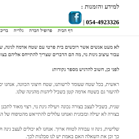
Skip
למידע והזמנות :
to
content
|
054-4923326
דף הבית
פרופיל חברה
גלריה
בריכו
לא מעט אנשים אשר רוכשים בית פרטי עם שטח אדמה לגינה, שו
עבור עיצוב גינות נוי, מה הם הדברים שצריך להתייחס אליהם בצו
לפני כן, חשוב להדגיש מספר נקודות:
ראשית, בכל שטח שעומד לרשותנו, שטח חיצוני הכוונה, אנחנו יכו
להיעזר גם בשטח אדמה קטן בשביל ליהנות מהגינה שלנו.
שנית, בשביל לעצב בצורה נכונה ויעילה גינת נוי, רצוי מאוד לתכ
בצורה לא יעילה ובזבזנית ואנחנו עלולים להתייאש מהטיפוח של הג
שלישית, גינה זו עבודה לטווח ארוך. אנחנו לא יכולים לעצב גינ
כך וכן את השאלה האם באמת יש לנו סבלנות לכך.