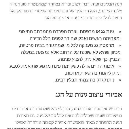
גינת תבלינים ועוד. דבר חשוב ובריא במיוחד שמאפשרת סוג גינה זו
מלבד המרגוע, הוא התהליך של פוטוסינתיזה שמחדיר חמצן נקי אל
העיר. להלן היתרונות במרפסת או גינה על הגג
גינת גג או מרפסת יוצרת הפרדה מהמרחב החיצוני
ומפחיתה רעשים ואבק שחודר לפנים חלל הדירה.
מרפסת גג מעניקה לכל מי שמתגורר בבית פרטיות,
מכיוון שהיא לא שוכנת על הרחוב אלא נמצאת במעלה
הבניין, כך שלא ניתן להציץ פנימה.
איכות החיים גדלה כשקיימת פינת מרגוע שתואמת לטבע
וניתן ליהנות בה שעות ארוכות.
ניתן לגדל בה צמחי תבלין רבים.
אביזרי עיצוב גינות על הגג
היום יש אין ספור אבזור לגינה, ניתן למצוא שולחנות וכסאות רבים
בעיצובים שונים שיכולים להתאים לכל סוג של גינה. גם תאורת
הגינה התפתחה מאוד ומאפשרת אווירה קסומה ומיוחדת ואפילו