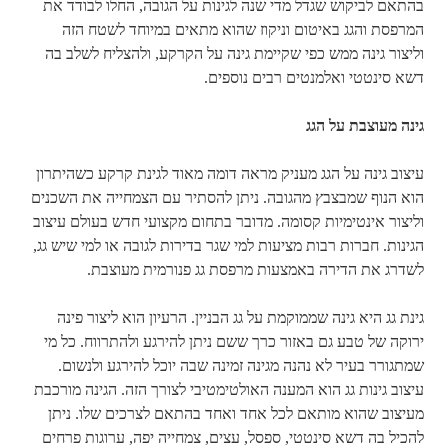
בהתאם לביקוש שגדל מדי שנה לגינות על הגובה, החלו לבודד את
המרפסת והגג באיטום וניקוז שהוא מתאים במיוחד לשטח הזה
וליצור גינה ממש כפי שקיימת גינה על הקרקע, ולהצליח לשלב בה
דשא סינטטי ואלמנטים רבים נוספים.
גינה מעוצבת על הגג
עיצוב גינה על הגג מעניק מראה דומה מאוד לגינת קרקע כשהיתרון
הוא הנוף שמבצבץ מהגובה. ניתן להסתיר עם הצמחייה את השכנים
וליצור אינטימיות קסומה. מדובר בתחום מקצועי חדש בעולם עיצוב
הגינות. חברות רבות מציעות למי שגר בדירות לגובה או למי שיש גג,
לשדרג את הדירה באמצעות מרפסת גג פנורמית מעוצבת.
גינת גג היא גינה שממוקמת על גג הבניין. הרעיון הוא ליצור פינה
ירוקה של טבע גם באזור כרך ששם ניתן להירגע ולהתרווח. כל מי
שמתגורר בעיר לא נהנה מגינה זמינה שבה יוכל להירגע ולנשום.
עיצוב גינות גג הוא המענה האולטימטיבי לצורך הזה. הגינה מורכבת
מעיצוב שהוא מותאם לכל אחד ואחד בהתאם לצרכים שלו. ניתן
להכיל בה דשא סינטטי, ספסל, עצים, צמחייה יפה, ערוגות פרחים