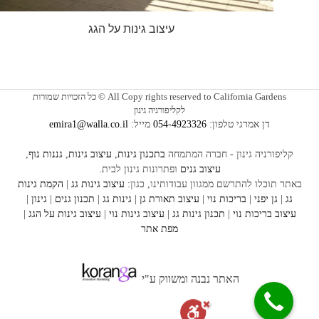
עיצוב גינות על הגג
All Copy rights reserved to California Gardens © כל הזכויות שמורות
לקליפורניה גינון
דן אמרגי טלפון:
054-4923326
מייל:
emira1@walla.co.il
קליפורניה גינון - חברה המתמחה
בתכנון גינות
,
עיצוב גינות
,
גננות נוף
,
עיצוב גנים
ופתרונות גינון לבית.
באתר תוכלו להתרשם ממגוון עבודותינו, כגון:
עיצוב
גינות גג
|
הקמת גינות
גג
|
גן יפני
|
בריכות נוי
|
עיצוב תאורת גן
|
גינות גג
|
תכנון גנים
|
גינון
|
עיצוב בריכות נוי
|
תכנון גינות
גג
|
עיצוב גינות נוי
|
עיצוב גינות על הגג
|
מפת אתר
האתר נבנה ומשווק ע"י