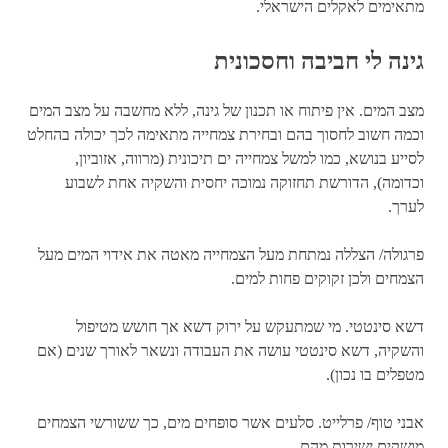
מתאימים לאקלים הישראלי.
גינה לי חביבה וחסכונית
מצב המים. אין פיתוח או תכנון של גינה, ללא מחשבה על מצב המים
וכמה חשוב לחסוך בהם ובחירת צמחייה מתאימה לכך יכולה בהחלט
לסייע בנושא, כמו למשל צמחייה ים תיכונית (מרווה, אזוביון,
וכדומה), הדורשת תחזוקה נמוכה יחסית והשקיה אחת לשבוע
לערך.
פרגולה/ הצללה
נמתחת מעל הצמחייה מאטה את אידוי המים מעל
הצמחים ולכן זקוקים פחות למים.
דשא סינטטי.
מי שמתעקש על ירוק דשא אך חושש מטיפול
והשקיה, דשא סינטטי עושה את העבודה ונשאר לאורך שנים (אם
מטפלים בו נכון).
אבני טוף/ פרלייט
. סלעים אשר סופחים מים, כך ששורשי הצמחים
מושקים ישירות מהם.