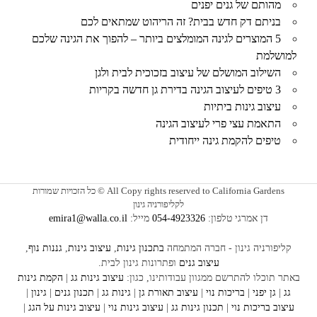
מהותם של גנים יפנים
בניתם דק חדש בבית? זה הריהוט שמתאים לכם
5 המוצרים לגינה המומלצים ביותר – להפוך את הגינה שלכם
למושלמת
השילוב המושלם של עיצוב בזכוכית לבית ולגן
3 טיפים לעיצוב הגינה בדירת גן חדשה בקריות
עיצוב גינות ביתיות
התאמת עצי פרי לעיצוב הגינה
טיפים להקמת גינה ייחודית
All Copy rights reserved to California Gardens © כל הזכויות שמורות
לקליפורניה גינון
דן אמרגי טלפון:
054-4923326
מייל:
emira1@walla.co.il
קליפורניה גינון - חברה המתמחה
בתכנון גינות
,
עיצוב גינות
,
גננות נוף
,
עיצוב גנים
ופתרונות גינון לבית.
באתר תוכלו להתרשם ממגוון עבודותינו, כגון:
עיצוב
גינות גג
|
הקמת גינות
גג
|
גן יפני
|
בריכות נוי
|
עיצוב תאורת גן
|
גינות גג
|
תכנון גנים
|
גינון
|
עיצוב בריכות נוי
|
תכנון גינות
גג
|
עיצוב גינות נוי
|
עיצוב גינות על הגג
|