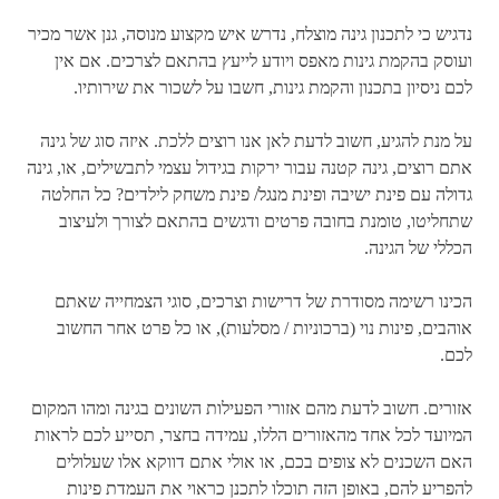
נדגיש כי לתכנון גינה מוצלח, נדרש איש מקצוע מנוסה, גנן אשר מכיר
ועוסק בהקמת גינות מאפס ויודע לייעץ בהתאם לצרכים. אם אין
לכם ניסיון בתכנון והקמת גינות, חשבו על לשכור את שירותיו.
על מנת להגיע, חשוב לדעת לאן אנו רוצים ללכת. איזה סוג של גינה
אתם רוצים, גינה קטנה עבור ירקות בגידול עצמי לתבשילים, או, גינה
גדולה עם פינת ישיבה ופינת מנגל/ פינת משחק לילדים? כל החלטה
שתחליטו, טומנת בחובה פרטים ודגשים בהתאם לצורך ולעיצוב
הכללי של הגינה.
הכינו רשימה מסודרת של דרישות וצרכים, סוגי הצמחייה שאתם
אוהבים, פינות נוי (ברכוניות / מסלעות), או כל פרט אחר החשוב
לכם.
אזורים.
חשוב לדעת מהם אזורי הפעילות השונים בגינה ומהו המקום
המיועד לכל אחד מהאזורים הללו, עמידה בחצר, תסייע לכם לראות
האם השכנים לא צופים בכם, או אולי אתם דווקא אלו שעלולים
להפריע להם, באופן הזה תוכלו לתכנן כראוי את העמדת פינות