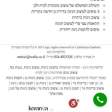
השילוב המושלם של עיצוב בזכוכית לבית ולגן
3 טיפים לעיצוב הגינה בדירת גן חדשה בקריות
עיצוב גינות ביתיות
התאמת עצי פרי לעיצוב הגינה
טיפים להקמת גינה ייחודית
All Copy rights reserved to California Gardens © כל הזכויות שמורות
לקליפורניה גינון
דן אמרגי טלפון:
054-4923326
מייל:
emira1@walla.co.il
קליפורניה גינון - חברה המתמחה
בתכנון גינות
,
עיצוב גינות
,
גננות נוף
,
עיצוב גנים
ופתרונות גינון לבית.
באתר תוכלו להתרשם ממגוון עבודותינו, כגון:
עיצוב
גינות גג
|
הקמת גינות
גג
|
גן יפני
|
בריכות נוי
|
עיצוב תאורת גן
|
גינות גג
|
תכנון גנים
|
גינון
|
עיצוב בריכות נוי
|
תכנון גינות
גג
|
עיצוב גינות נוי
|
עיצוב גינות על הגג
|
מפת אתר
האתר נבנה ומשווק ע"י