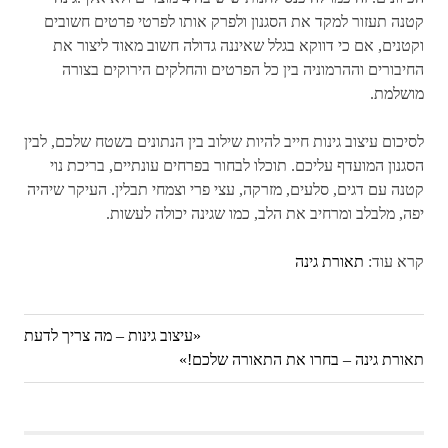
קטנה תעזור למקד את הסגנון ולפרק אותו לפרטי פרטים חשובים
וקטנים, אם כי דווקא בגלל שאיננה גדולה חשוב מאוד ליצור את
החיבורים וההרמוניה בין כל הפרטים והחלקים הירוקים בצורה
מושלמת.
לסיכום עיצוב גינות חייב להיות שילוב בין הנתונים בשטח שלכם, לבין
הסגנון המועדף עליכם. תוכלו לבחור בפרחים עונתיים, בריכת נוי
קטנה עם דגים, סלעים, מזרקה, עצי פרי וצמחי תבלין. העיקר שיהיה
יפה, מלבלב ומרחיב את הלב, כמו שגינה יכולה לעשות.
קרא עוד:
תאורת גינה
Previous
עיצוב גינות – מה צריך לדעת
ניווט
Next
תאורת גינה – בחרו את התאורה שלכם!
Post:
Post: