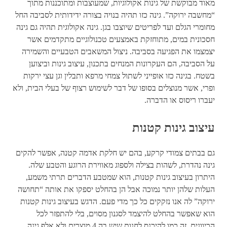
מאוד מבוקשת של גינות אקולוגיות, שמעוצבות ומתוכננות מתוך
“מחשבה ירוקה”. גינה כזו תהיה בנויה בצורה ידידותית לסביבה החל
מחומרי הגלם ועד לפריטים שיוצבו בגן. גינה אקולוגית תהיה גם גינה
חסכונית במים, מתוחזקת באמצעים טכנולוגיים מתקדמים אשר
יצמצמו את הפגיעה בסביבה. ניצול המשאבים הטבעיים והשמירה
על הסביבה, הם העקרונות המנחים בתכנון, עיצוב גינות וביצוען
בשטח. בגינה כזו אופייני לשתול צמחי מרפא ותבלין וגן עצי ירקות
ופרי, אשר מנוצלים בסופו של דבר לשימוש רצוף של בעלי הבית, ולא
יעברו ריסוס או הדברה.
עיצוב גינות קטנות
גם בבתים צמודי קרקע, בהם יש חלקת אדמה קטנה, אפשר להקים
גינה נהדרת, לשהות בצילה ולספוג מאווירת הרוגע והטבע שלה.
היתרון בעיצוב גינות קטנות, הוא שמטבע הדברים תרתי משמע,
העלות שלהן יותר נמוכה אבל הן בהחלט יספקו את אותה “תחושה
ירוקה” לה אנו נזקקים כל כך מדי פעם. הדגש בעיצוב גינות קטנות
הוא שאפשר בהחלט להיצמד לסגנון מסוים, בלי להתפזר לכל
הכיוונים. זה כמו להיכנס לחנות שיש בה 4 מוצרים ולא אלף.גינה