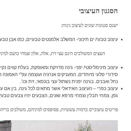
הסגנון העיצובי
ישנם סגנונות שונים לעיצוב גינות:
עיצוב טבעי/ ים תיכוני- המשלב אלמנטים טבעיים, כמו אבן טבעי
העצים המשולבים הינם עצי זית, אלה, אלון וצמחי בושם למיני
עיצוב מינימליסטי/ יפני- גינה מדויקת ומאופקת, בעלת קווים נק
סידורי סלעי מיוחדים, המעניקים אנרגיה ועוצמה עפ”י האמונה ה
נחל ואבנים. בגינה יפנית נשתול עצי בונסאי, זית וכו’.
עיצוב כפרי – העיצוב האידאלי אשר מתאים לכל גינה, בין אם על 
גפן, צמחי תבלין וצמחי מרפא שונים, הצבעים יהיו צבעים טבעיים
פריטים עיצוביים בדמות עששיות, פסיפסים למיניהם, משולבים בריהוט 