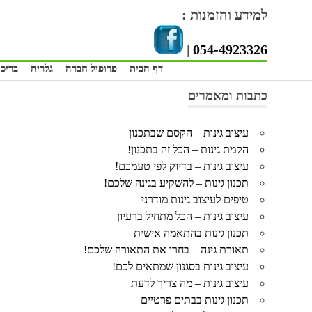
Skip
למידע והזמנות :
to
content
|
054-4923326
דף הבית
פרופיל חברה
גלריה
בריכו
כתבות ומאמרים
עיצוב גינות – הקסם שבתכנון
הקמת גינות – הכל זה בתכנון!
עיצוב גינות – בדיוק לפי טעמכם!
תכנון גינות – להשקיע בגינה שלכם!
טיפים לעיצוב גינות מודרני
עיצוב גינות – הכל מתחיל ברעיון
תכנון גינות בהתאמה אישית
תאורת גינה – בחרו את התאורה שלכם!
עיצוב גינות בסגנון שמתאים לכם!
עיצוב גינות – מה צריך לדעת
תכנון גינות בבתים פרטיים