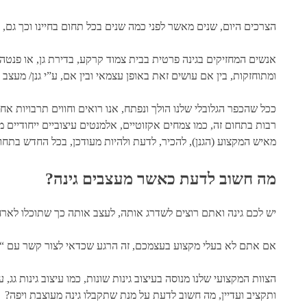
הצרכים היום, שנים מאשר לפני כמה שנים בכל תחום בחיינו וכך גם, ב
אנשים המחזיקים בגינה פרטית בבית צמוד קרקע, בדירת גן, או פנטה
ומתוחזקות, בין אם עושים זאת באופן עצמאי ובין אם, ע”י גנן/ מעצב ג
ככל שהכפר הגלובלי שלנו הולך ונפתח, אנו רואים וחווים תרבויות אח
רבות בתחום זה, כמו צמחים אקזוטיים, אלמנטים עיצוביים ייחודיים ממ
מאיש המקצוע (הגנן), להכיר, לדעת ולהיות מעודכן, בכל החדש בתחום ו
מה חשוב לדעת כאשר מעצבים גינה?
יש לכם גינה ואתם רוצים לשדרג אותה, לעצב אותה כך שתוכלו לארח
אם אתם לא בעלי מקצוע בעצמכם, זה הרגע שכדאי לצור קשר עם “ק
הצוות המקצועי שלנו מנוסה בעיצוב גינות שונות, כמו עיצוב גינות גג
ותקציב ועדיין, מה חשוב לדעת על מנת שתקבלו גינה מעוצבת ויפה?