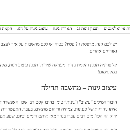
ת נוי ואלמנטים
תכנון גינות גג
תאורת גינה
עיצוב גינות על הגג
הקמת גי
יש לכם גינה, מרפסת גן? פטיו? בטוח יש לכם מחשבות על איך לעצב 
ואורחים אחרים.
קליפורניה תכנון והקמת גינות
, מעניקה שירותי תכנון עיצוב גינות, מ
במקסימום!
עיצוב גינות – מחשבה תחילה
חיבור המילים “עיצוב” ו”גינות” טומן בחובו קסם רב, שכן, האפשרויו
איתו ניחוחות של סגנונות, צמחיה וריהוט מתאים. בעבר, האפשרויות ל
ירוק וזה הכל. מים רבים עברו בנהר מאז אותם הימים וכיום, שפע אפש
מחשבה תחילה ולא בכדי. על מנת שלא ללכת לאיבוד בין שלל העיצובים