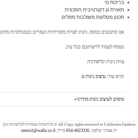
בריכות נוי
תאורת גן דקורטיבית חסכונית
תכנון מסלעות משולבות מפלים
אנו מתכננים בנוסף, גינות יפניות מסורתיות ונעזרים בטכנולוגיות מת
נשמח לעמוד לרשותכם בכל עת,
צוות גינות קליפורניה
קרא עוד:
עיצוב גינות גג
Next
טיפים לעיצוב גינות מודרני
ניווט
Post:
All Copy rights reserved to California Gardens © כל הזכויות שמורות לקליפורניה גינון
דן אמרגי טלפון:
054-4923326
מייל:
emira1@walla.co.il