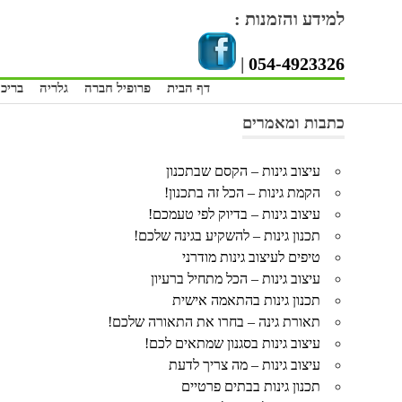
Skip
למידע והזמנות :
to
content
|
054-4923326
דף הבית
פרופיל חברה
גלריה
בריכו
כתבות ומאמרים
עיצוב גינות – הקסם שבתכנון
הקמת גינות – הכל זה בתכנון!
עיצוב גינות – בדיוק לפי טעמכם!
תכנון גינות – להשקיע בגינה שלכם!
טיפים לעיצוב גינות מודרני
עיצוב גינות – הכל מתחיל ברעיון
תכנון גינות בהתאמה אישית
תאורת גינה – בחרו את התאורה שלכם!
עיצוב גינות בסגנון שמתאים לכם!
עיצוב גינות – מה צריך לדעת
תכנון גינות בבתים פרטיים