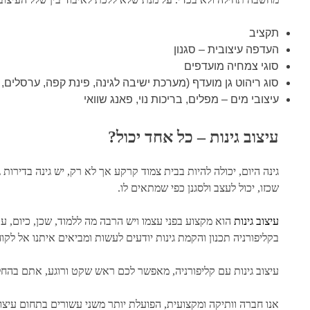
תקציב
העדפה עיצובית – סגנון
סוגי צמחיה מועדפים
סוג ריהוט גן מועדף (מערכת ישיבה לגינה, פינת קפה, ערסלים, כ
עיצובי מים – מפלים, בריכות נוי, פאנג שוואי
עיצוב גינות – כל אחד יכול?
גינה היום, יכולה להיות בבית צמוד קרקע אך לא רק, יש גינה בדירות ג
שכזו, יכול לעצב ולסגנן כפי שמתאים לו.
עיצוב גינות
הוא מקצוע בפני עצמו ויש הרבה מה ללמוד, שכן, כיום, ע
בקליפורניה תכנון והקמת גינות
יודעים לעשות ומביאים איתנו אל לקוח
עיצוב גינות עם
קליפורניה
, מאפשר לכם ראש שקט ורוגע, אתם בהחלט
אנו חברה וותיקה ומקצועית, הפועלת יותר משני עשורים בתחום עיצוב 