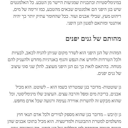
במינימליסטיות ובתבניות שמגיעות היישר מן הטבע. כל האלמנטים
שיש בגן היפני הם אלמנטים שבאים מהטבע, כמו זרימה של מים,
ריהוט מעץ, שבילי אבנים ועוד. ככל שהחומר עתיק יותר כך יהיה
אותנטי ומותאם לסגנון הגן היפני.
מהותם של גנים יפנים
המהות של הגן היפני הוא לשדר מקום שניתן להניח לכאב, לבעיות
ולכל הטרדות ולחדש את הנפש והגוף באנרגיות מחדש ולהעניק להם
מנוחה. בהתאם לזאת כך גם הגן היפני מעוצב. להלן שני סוגי עיצוב
של גנים יפנים.
גן שוטטות- מדובר בגן שמטרתו כשמו הוא – לשוטט. הוא מכיל
אבנים, בריכת מים ומפל והרבה עצים. העיצוב שלו מינימליסטי, וכל
שהוא מבקש זה להשרות אווירה נעימה ורגועה שכל אדם מחפש.
גן זן/יבש – מדובר בגן שהוא מספק לנזירים ולכל אדם תנאי חוץ
מושלמים למטרת התבוננות ולמדיטציה. הוא מכיל בתוכו אבנים שהן