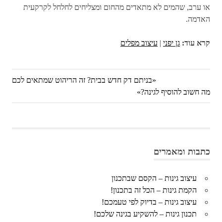
או ערב, שהמים לא מתאדים מהחום ומצליחים לחלחל לקרקעית
האדמה.
קרא עוד:
גן יפני
|
עיצוב מפלים
Previous
בניתם דק חדש בבית? זה הריהוט שמתאים לכם
ניווט
Next
מה חשוב להוסיף לגינה?
Post:
Post:
כתבות ומאמרים
עיצוב גינות – הקסם שבתכנון
הקמת גינות – הכל זה בתכנון!
עיצוב גינות – בדיוק לפי טעמכם!
תכנון גינות – להשקיע בגינה שלכם!