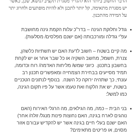
הדבר החשוב ביותר הוא להגדיר מסגרת תקציב לנושא, שכן, כאשר
יש מסגרת מתאימה, קל יותר לתכנן ולא להיות מופתעים ולחרוג יתר
על המידה מהתכנון.
גודל וחלוקת הגינה –
בדר”כ עלות הקמת גינה מחושבת
עפ”י גודלה ומורכבותה (אם ישנם מפלסים/ מסלעות).
מה קיים בשטח –
חשוב לדעת האם יש תשתיות כלשהן,
צנרת, חשמל, מחשב השקיה או כל שבר אחר או יש לקחת
בחשבון בתכנון. כיווני שמש/ מליחות האדמה/ רוח וכדומה,
תמיד מסייעים בבחירת הצמחייה ומאפשרים תכנון רב
עונתי, כך שתהיה ירוקה כל השנה. בנוסף לנתונים הטכניים
בשטח, יש את הלקוח ואת טעמו אשר על פיו תקום הגינה,
כמו למשל:
בני הבית –
כמה, מה הגילאים, מה הרגלי האירוח (האם
נוהגים לארח בגינה, האם נחוצות פינות מנגל/ זולה/ אחר)
האם ישנם בעלי חיים בגינה אשר יש להקדיש עבורם אזור
מסוים, או פריטים מתאימים?