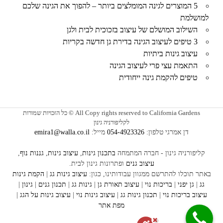
5 המוצרים לגינה המומלצים ביותר – להפוך את הגינה שלכם
למושלמת
השילוב המושלם של עיצוב בזכוכית לבית ולגן
3 טיפים לעיצוב הגינה בדירת גן חדשה בקריות
עיצוב גינות ביתיות
התאמת עצי פרי לעיצוב הגינה
טיפים להקמת גינה ייחודית
All Copy rights reserved to California Gardens © כל הזכויות שמורות
לקליפורניה גינון
דן אמרגי טלפון:
054-4923326
מייל:
emira1@walla.co.il
קליפורניה גינון - חברה המתמחה
בתכנון גינות
,
עיצוב גינות
,
גננות נוף
,
עיצוב גנים
ופתרונות גינון לבית.
באתר תוכלו להתרשם ממגוון עבודותינו, כגון:
עיצוב
גינות גג
|
הקמת גינות
גג
|
גן יפני
|
בריכות נוי
|
עיצוב תאורת גן
|
גינות גג
|
תכנון גנים
|
גינון
|
עיצוב בריכות נוי
|
תכנון גינות
גג
|
עיצוב גינות נוי
|
עיצוב גינות על הגג
|
מפת אתר