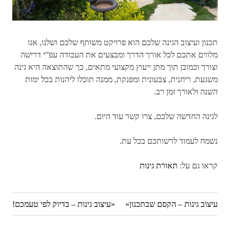
תכנון ועיצוב הגינה שלכם הוא פרויקט משותף שלכם ושלנו, אנו
מלווים אתכם לכל אורך הדרך ומבצעים את העבודה עפ”י דרישה
וצורך וכמובן תוך מתן ייעוץ מקצועי מתאים, כך שהתוצאה היא גינה
משגעת, ריחנית, צבעונית ומפנקת, ממנה תוכלו ליהנות בכל ימות
השנה ולאורך זמן רב.
לגינה החדשה שלכם, צרו קשר עוד היום.
נשמח לעמוד לרשותכם בכל עת.
קראו גם על:
תאורת גינות
Next
עיצוב גינות – הקסם שבתכנון
Previous
עיצוב גינות – בדיוק לפי טעמכם!
ניווט
Post:
Post: