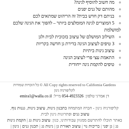
מה חשוב להוסיף לגינה?
מהותם של גנים יפנים
בניתם דק חדש בבית? זה הריהוט שמתאים לכם
5 המוצרים לגינה המומלצים ביותר – להפוך את הגינה שלכם
למושלמת
השילוב המושלם של עיצוב בזכוכית לבית ולגן
3 טיפים לעיצוב הגינה בדירת גן חדשה בקריות
עיצוב גינות ביתיות
התאמת עצי פרי לעיצוב הגינה
טיפים להקמת גינה ייחודית
All Copy rights reserved to California Gardens © כל הזכויות שמורות
לקליפורניה גינון
דן אמרגי טלפון:
054-4923326
מייל:
emira1@walla.co.il
קליפורניה גינון - חברה המתמחה
בתכנון גינות
,
עיצוב גינות
,
גננות נוף
,
עיצוב גנים
ופתרונות גינון לבית.
באתר תוכלו להתרשם ממגוון עבודותינו, כגון:
עיצוב
גינות גג
|
הקמת גינות
גג
|
גן יפני
|
בריכות נוי
|
עיצוב תאורת גן
|
גינות גג
|
תכנון גנים
|
גינון
|