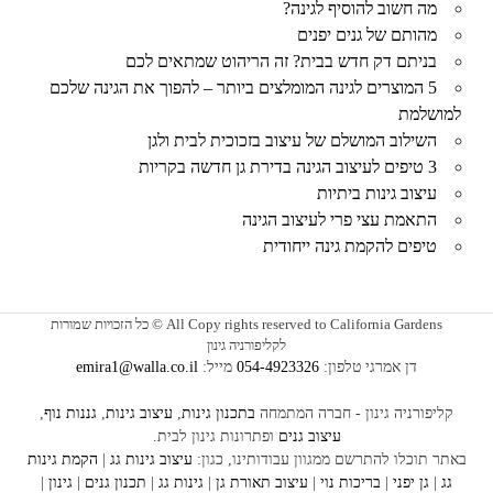
מה חשוב להוסיף לגינה?
מהותם של גנים יפנים
בניתם דק חדש בבית? זה הריהוט שמתאים לכם
5 המוצרים לגינה המומלצים ביותר – להפוך את הגינה שלכם
למושלמת
השילוב המושלם של עיצוב בזכוכית לבית ולגן
3 טיפים לעיצוב הגינה בדירת גן חדשה בקריות
עיצוב גינות ביתיות
התאמת עצי פרי לעיצוב הגינה
טיפים להקמת גינה ייחודית
All Copy rights reserved to California Gardens © כל הזכויות שמורות
לקליפורניה גינון
דן אמרגי טלפון:
054-4923326
מייל:
emira1@walla.co.il
קליפורניה גינון - חברה המתמחה
בתכנון גינות
,
עיצוב גינות
,
גננות נוף
,
עיצוב גנים
ופתרונות גינון לבית.
באתר תוכלו להתרשם ממגוון עבודותינו, כגון:
עיצוב
גינות גג
|
הקמת גינות
גג
|
גן יפני
|
בריכות נוי
|
עיצוב תאורת גן
|
גינות גג
|
תכנון גנים
|
גינון
|