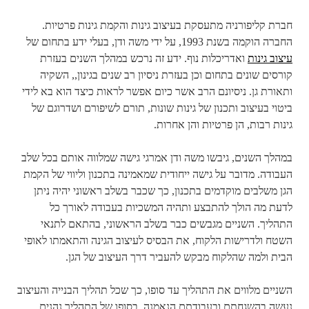
חברת קליפורניה מתעסקת בעיצוב גינות והקמת גינות פרטיות.
החברה הוקמה בשנת 1993, על ידי משה ודן, בעלי ידע בתחום של
עיצוב גינות
ואדריכלות נוף. ידע זה נרכש במהלך השנים בעזרת
קורסים שונים בתחום וכן בעזרת ניסיון רב שנים בגינון,, השקיה
ותאורת גן. ניסיונם הרב אשר כיום אפשר לראות כיצד הוא בא לידי
ביטוי בעיצוב ותכנון של גינות שונות, תורם לשיפורם ושדרוגם של
גינות רבות, הן פרטיות והן אחרות.
במהלך השנים, גיבשו משה ודן אמרגי גישה שמלווה אותם בכל שלב
העבודה. מדובר על גישה ייחודית שמאמינה בתכנון וליווי של הקמת
הגן משלבים מוקדמים בתכנון, כך שכבר בשלב ראשוני יהיה ניתן
לדעת מה הולך להתבצע ותהיה המשכיות בעבודה לאורך כל
התהליך. השניים מגבשים כבר בשלב הראשוני, בהתאם לתנאי
השטח ולדרישות הלקוח, את הבסיס לעיצוב הגינה והתאמתו לאופי
הבית ולמה שהלקוח מבקש להעביר דרך העיצוב של הגן.
השניים מלווים את התהליך עד סופו, כך שכל תהליך הבנייה והעיצוב
נעשה בהשגחתם ובעבודתם הנאמנה. בסופו של התהליך נהנים