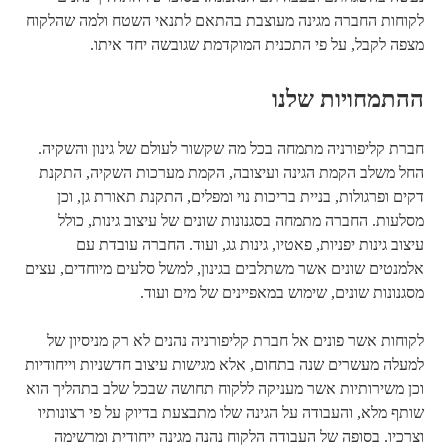
לקוחות החברה מגינה מעוצבת בהתאם לתנאי השטח ולמה שהלקוח
מצפה לקבל, על פי התכנית המוקדמת שגובשה יחד איתו.
ההתמחויות שלנו
חברת קליפורניה מתמחה בכל מה שקשור לעולם של גינון והשקיה.
החל משלב הקמת הגינה ועיצובה, הקמת מערכות השקיה, התקנת
דקים ופרגולות, בניית בריכות נוי ומפלים, התקנת תאורת גן, וכן
מסלעות. החברה מתמחה בסגנונות שונים של עיצוב גינות, כולל
עיצוב גינות יפניות, פאטיו, גינות גג, ועוד. החברה עובדת עם
אלמנטים שונים אשר משתלבים בגינון, למשל סלעים מיוחדים, עצים
מסגנונות שונים, שימוש במאפיינים של מים ועוד.
לקוחות אשר פונים אל חברת קליפורניה נהנים לא רק מניסיון של
למעלה מעשרים שנה בתחום, אלא מגישות עיצוב חדשניות וייחודיות
וכן משירותיות אשר מעניקה ללקוח תחושה שבכל שלב בתהליך הוא
שותף מלא, והעבודה על הגינה שלו מתבצעת בדיוק על פי רצונותיו
וצרכיו. בסופה של העבודה הלקוח נהנה מגינה ייחודית ומרשימה